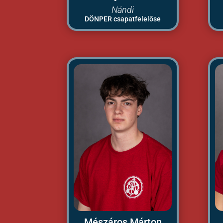
Nándi
DÖNPER csapatfelelőse
Mészáros Márton