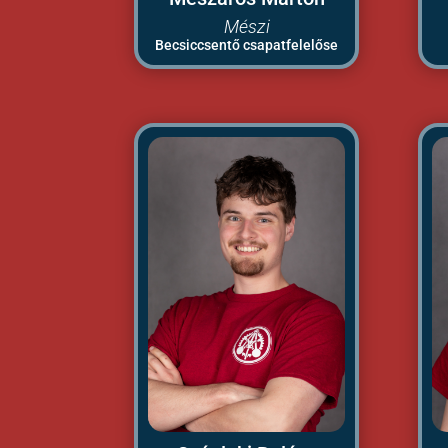
Mészi
Becsiccsentő csapatfelelőse