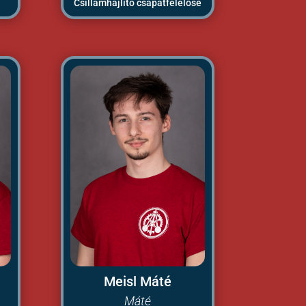
Csillámhajlító csapatfelelőse
Meisl Máté
Máté