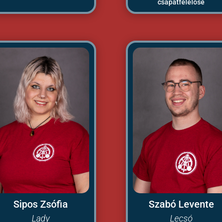
csapatfelelőse
Sipos Zsófia
Szabó Levente
Lady
Lecsó