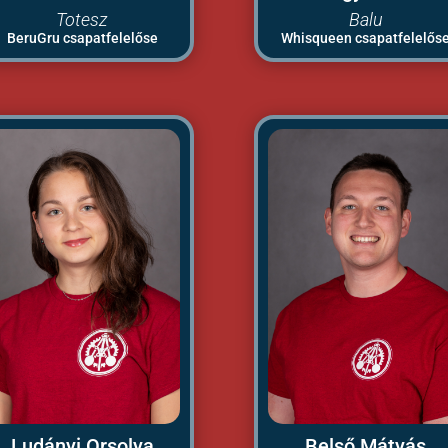
Totesz
Balu
BeruGru csapatfelelőse
Whisqueen csapatfelelős
Ludányi Orsolya
Belső Mátyás