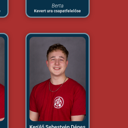
Berta
e
Kevert ura csapatfelelőse
Kerülő Sebestyén Dénes