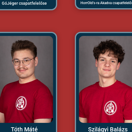
GóJéger csapatfelelőse
HorrOld’s-ra Akadva csapatfelelő
Tóth Máté
Szilágyi Balázs