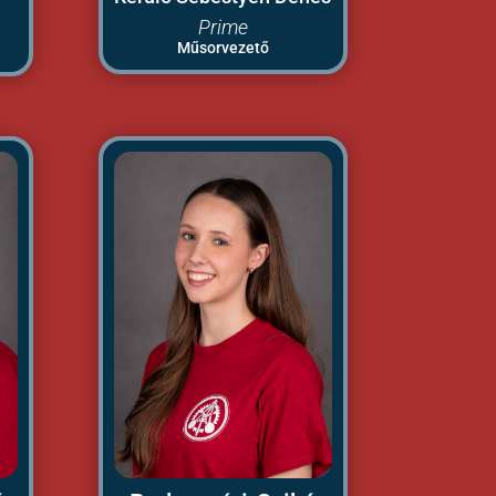
Prime
Műsorvezető