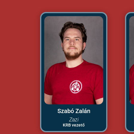
Szabó Zalán
Zazi
KRB vezető