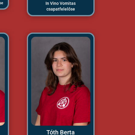
se
In Vino Vomitas
csapatfelelőse
Tóth Berta